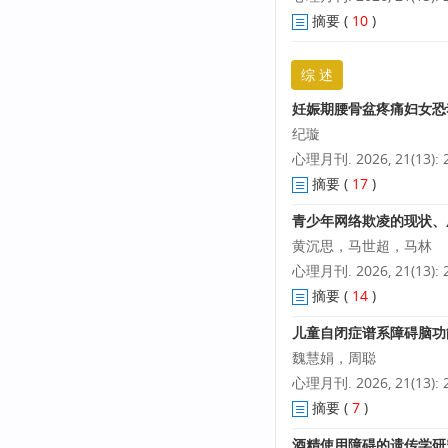
摘要
(
10
)
综 述
妊娠期腰骨盆疼痛妇女恐
纪璇
心理月刊. 2026, 21(13): 2
摘要
(
17
)
青少年网络欺凌的现状、
黄沉思，马世超，马林
心理月刊. 2026, 21(13): 2
摘要
(
14
)
儿童自闭症谱系障碍脑功
魏慧娟，周聪
心理月刊. 2026, 21(13): 2
摘要
(
7
)
酒精使用障碍的遗传学研