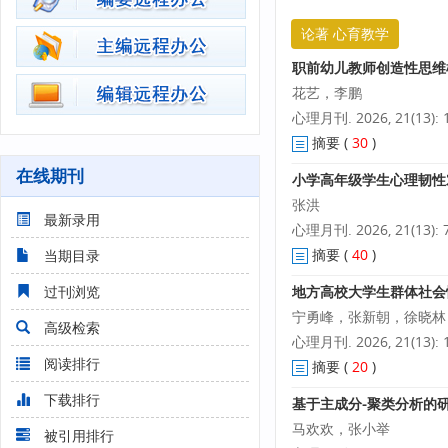
论著 心育教学
职前幼儿教师创造性思维
花艺，李鹏
心理月刊. 2026, 21(13): 1
摘要
(
30
)
在线期刊
小学高年级学生心理韧性
张洪
最新录用
心理月刊. 2026, 21(13): 7
摘要
(
40
)
当期目录
过刊浏览
地方高校大学生群体社会
宁勇峰，张新朝，徐晓林
高级检索
心理月刊. 2026, 21(13): 1
阅读排行
摘要
(
20
)
下载排行
基于主成分-聚类分析的
马欢欢，张小举
被引用排行