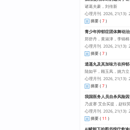
诸葛夫豪，刘传新
心理月刊. 2026, 21(13): 2
摘要
(
7
)
青少年抑郁症团体舞动治
郑舒丹，黄淑津，李锦棉
心理月刊. 2026, 21(13): 2
摘要
(
7
)
逍遥丸及其加味方在抑郁
陆如平，顾玉凤，姚力立
心理月刊. 2026, 21(13): 2
摘要
(
7
)
我国医务人员自杀风险因
乃皮赛·艾合买提，赵钰
心理月刊. 2026, 21(13): 2
摘要
(
11
)
AI赋能下的图书馆疗愈途