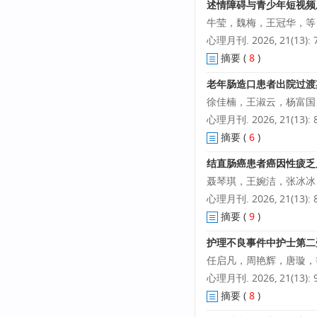
述情障碍与青少年短视频
牛莹，魏梅，王冠华，等
心理月刊. 2026, 21(13): 7
摘要
(
8
)
老年肠造口患者出院过渡
徐佳楠，王淑云，杨富国
心理月刊. 2026, 21(13): 8
摘要
(
6
)
结直肠癌患者癌因性疲乏
聂琴琪，王婉洁，张冰冰
心理月刊. 2026, 21(13): 8
摘要
(
9
)
护理不良事件中护士第二
任启凡，周艳辉，唐璇，
心理月刊. 2026, 21(13): 9
摘要
(
8
)