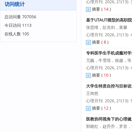
心理月刊. 2026, 21(13): 3
访问统计
摘要
(
14
)
总访问量
707056
基于UTAUT模型的高职
今日访问
1113
张思维，彭克剑，黄馨
在线人数
105
心理月刊. 2026, 21(13): 4
摘要
(
8
)
专科医学生手机成瘾对学
兀巍，牛雪瑶，侯越，等
心理月刊. 2026, 21(13): 4
摘要
(
10
)
大学生特质自控与目标设
王炜然
心理月刊. 2026, 21(13): 5
摘要
(
12
)
医教协同视角下的心理健
郭晓红，赵乔乔，罗音，