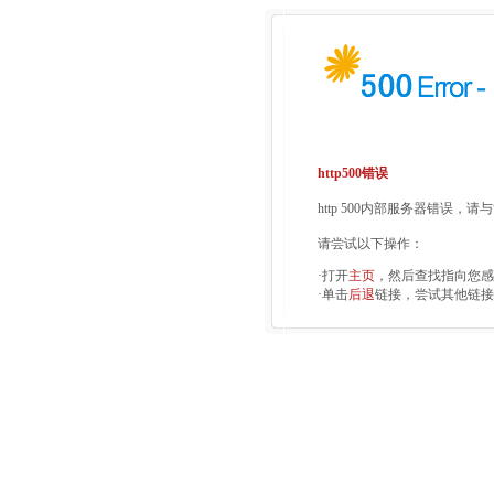
http500错误
http 500内部服务器错误，
请尝试以下操作：
·打开
主页
，然后查找指向您感
·单击
后退
链接，尝试其他链接