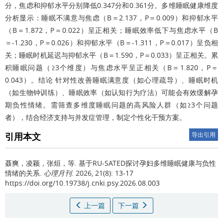
分，焦虑和抑郁水平分别降低0.347分和0.361分。多维睡眠健康维度
分析显示：睡眠不满意与焦虑（B＝2.137，P＝0.009）和抑郁水平
（B＝1.872，P＝0.022）呈正相关；睡眠效率低下与焦虑水平（B
＝-1.230，P＝0.026）和抑郁水平（B＝-1.311，P＝0.017）呈负相
关；睡眠时机延迟与抑郁水平（B＝1.590，P＝0.033）呈正相关。累
积睡眠问题（≥3个维度）与焦虑水平呈正相关（B＝1.820，P＝
0.043）。结论 针对性改善睡眠满意度（如心理疏导）、睡眠时机
（如生物钟训练）、睡眠效率（如认知行为疗法）可能会有效缓解孕
期负性情绪。需筛查多维度睡眠问题的高风险人群（如≥3个问题
者），结合经济支持与并发症管理，制定个性化干预方案。
引用本文
导出引用
聂爽，凌颖，张烜，等.
基于RU-SATED探讨孕妇多维睡眠健康与负性
情绪的关系.
心理月刊
. 2026, 21(8): 13-17
https://doi.org/10.19738/j.cnki.psy.2026.08.003
上一篇
下一篇