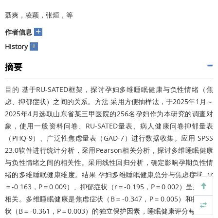
聂爽，凌颖，张烜，等
+
作者信息
+
History
摘要
目的 基于RU-SATED框架，探讨孕妇多维睡眠健康与负性情绪（焦
虑、抑郁症状）之间的关系。方法 采用方便抽样法，于2025年1月～
2025年4月选取山东省某三甲医院的256名孕妇作为本研究的调查对
象，使用一般资料问卷、RU-SATED量表、病人健康问卷抑郁量表
（PHQ-9）、广泛性焦虑量表（GAD-7）进行数据收集。应用 SPSS
23.0软件进行统计分析，采用Pearson相关分析，探讨多维睡眠健康
与负性情绪之间的相关性。采用线性回归分析，确定影响孕期负性情
绪的多维睡眠健康维度。结果 孕妇多维睡眠健康总分与焦虑症状（r
＝-0.163，P＝0.009）、抑郁症状（r＝-0.195，P＝0.002）呈显著负
相关。多维睡眠健康是焦虑症状（B＝-0.347，P＝0.005）和抑郁症
状（B＝-0.361，P＝0.003）的独立保护因素，睡眠健康评分每增加1