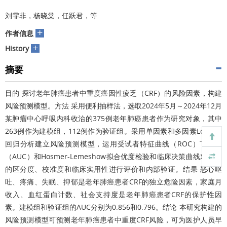
刘霏非，杨晓棠，任跃君，等
+
作者信息
+
History
摘要
目的 探讨老年肺癌患者中重度癌因性疲乏（CRF）的风险因素，构建
风险预测模型。方法 采用便利抽样法，选取2024年5月～2024年12月
某肿瘤中心呼吸内科收治的375例老年肺癌患者作为研究对象，其中
263例作为建模组，112例作为验证组。采用单因素和多因素Logistic
回归分析建立风险预测模型，运用受试者特征曲线（ROC）下面积
（AUC）和Hosmer-Lemeshow拟合优度检验和临床决策曲线对模型
的区分度、校准度和临床实用性进行评价和内部验证。结果 恶心呕
吐、疼痛、失眠、抑郁是老年肺癌患者CRF的独立危险因素，家庭月
收入、血红蛋白计数、社会支持度是老年肺癌患者CRF的保护性因
素。建模组和验证组的AUC分别为0.856和0.796。结论 本研究构建的
风险预测模型可预测老年肺癌患者中重度CRF风险，可为医护人员早