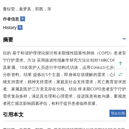
董钰莹，秦梦真，郭茜，等
+
作者信息
+
History
摘要
目的 基于和谐护理理论探讨终末期慢性阻塞性肺病（COPD）患者安
宁疗护需求。方法 采用描述性现象学研究方法分别对14例COPD患者
及家属、10名医护人员进行半结构式访谈，运用Colaizzi七步分析法
分析资料。结果 提炼出5个主题，即身体症状缓解的需求；心理与情
绪支持需求；精神支持需求；家庭及社会支持需求；死亡教育需求患
者、家属及医护三方意见存在分歧。结论 终末期COPD患者安宁疗护
需求复杂多样，满足其生理和心理需求，促进医患有效沟通，重视患
者死亡观念影响因素评估，有利于提升患者临终质量。
引用本文
导出引用