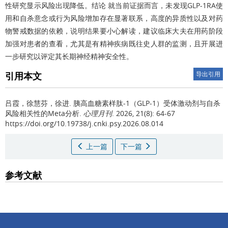
性研究显示风险出现降低。结论 就当前证据而言，未发现GLP-1RA使
用和自杀意念或行为风险增加存在显著联系，高度的异质性以及对药
物警戒数据的依赖，说明结果要小心解读，建议临床大夫在用药阶段
加强对患者的查看，尤其是有精神疾病既往史人群的监测，且开展进
一步研究以评定其长期神经精神安全性。
引用本文
导出引用
吕霞，徐慧芬，徐进.
胰高血糖素样肽-1（GLP-1）受体激动剂与自杀
风险相关性的Meta分析.
心理月刊
. 2026, 21(8): 64-67
https://doi.org/10.19738/j.cnki.psy.2026.08.014
上一篇
下一篇
参考文献