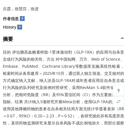
吕霞，徐慧芬，徐进
+
作者信息
+
History
摘要
目的 评估胰高血糖素样肽-1受体激动剂（GLP-1RA）的应用与自杀意
念或行为风险的相关性。方法 对中国知网、万方、Web of Science、
Embase、PubMed、Cochrane Library等数据库实施系统性检索，
检索时间从各库建库～2025年10月，通过双人独立筛选、交叉核对的
方式确定纳入文献，纳入涉及GLP-1RA对成年患者应用后自杀意念或
行为风险的队列研究及病例对照研究，采用RevMan 5.4软件做Meta
分析，把相对危险度（RR）及95%置信区间（CI）作为主要效应分析
指标。结果 共计纳入5项研究开展Meta分析，使用GLP-1RA的人群跟
使用其他降糖药物的患者在自杀相关结局方面无统计学显著差异（RR
＝0.67，95%CI：0.20～2.23，P＝0.52），各研究彼此存有高度异质
性，某些药物监测研究未显示自杀风险不成比例地加大，而部分观察