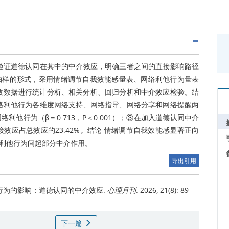
验证道德认同在其中的中介效应，明确三者之间的直接影响路径
方便抽样的形式，采用情绪调节自我效能感量表、网络利他行为量表
有效数据进行统计分析、相关分析、回归分析和中介效应检验。结
络利他行为各维度网络支持、网络指导、网络分享和网络提醒两
他行为（β＝0.713，P＜0.001）；③在加入道德认同中介
间接效应占总效应的23.42%。结论 情绪调节自我效能感显著正向
利他行为间起部分中介作用。
导出引用
行为的影响：道德认同的中介效应.
心理月刊
. 2026, 21(8): 89-
下一篇