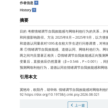
+
作者信息
+
History
摘要
目的 考察情绪调节自我效能感与网络利他行为的关系，并
和间接影响路径。方法 2025年8月～2025年9月，以
和道德认同量表对1095名在校大学生进行问卷调查，对
果 ①情绪调节自我效能感、道德认同、网络利他行为、网
两之间均呈显著正相关；②情绪调节自我效能感正向预测网络利
变量后，直接效应仍然显著（β＝0.546，P＜0.001），
预测网络利他行为，道德认同在情绪调节自我效能感和网络
引用本文
冀艳玲，欧阳丹，胡华炜.
情绪调节自我效能感对网络利他
92 https://doi.org/10.19738/j.cnki.psy.2026.08.021
上一篇