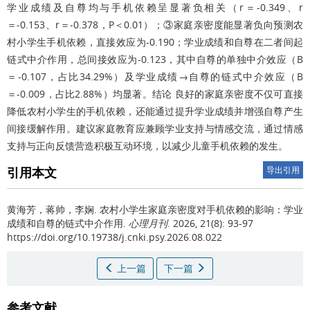
学业成绩及自尊均与手机依赖呈显著负相关（r＝-0.349、r
＝-0.153、r＝-0.378，P＜0.01）；③家庭亲密度能显著负向预测农
村小学生手机依赖，直接效应为-0.190；学业成绩和自尊在二者间起
链式中介作用，总间接效应为-0.123，其中自尊的单独中介效应（B
＝-0.107，占比34.29%）及学业成绩→自尊的链式中介效应（B
＝-0.009，占比2.88%）均显著。结论 良好的家庭亲密度不仅可直接
降低农村小学生的手机依赖，还能通过提升学业成绩并增强自尊产生
间接缓解作用。建议家庭教育应兼顾学业支持与情感交流，通过情感
支持与正向反馈营造积极互动环境，以减少儿童手机依赖的发生。
引用本文
导出引用
黄海芳，蒋帅，李娴.
农村小学生家庭亲密度对手机依赖的影响：学业
成绩和自尊的链式中介作用.
心理月刊
. 2026, 21(8): 93-97
https://doi.org/10.19738/j.cnki.psy.2026.08.022
上一篇
下一篇
参考文献