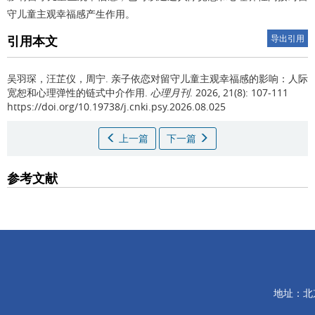
守儿童主观幸福感产生作用。
引用本文
导出引用
吴羽琛，汪芷仪，周宁.
亲子依恋对留守儿童主观幸福感的影响：人际
宽恕和心理弹性的链式中介作用.
心理月刊
. 2026, 21(8): 107-111
https://doi.org/10.19738/j.cnki.psy.2026.08.025
上一篇
下一篇
参考文献
地址：北京