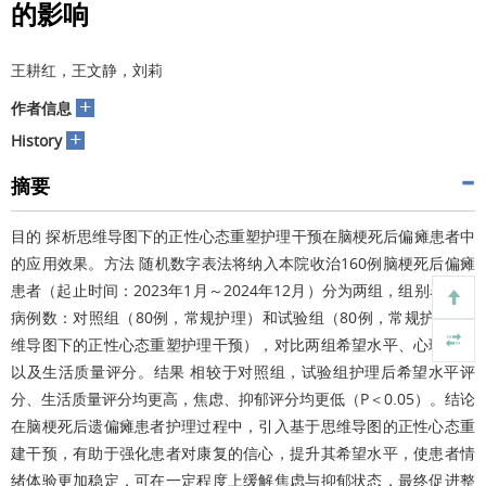
的影响
王耕红，王文静，刘莉
+
作者信息
+
History
摘要
目的 探析思维导图下的正性心态重塑护理干预在脑梗死后偏瘫患者中
的应用效果。方法 随机数字表法将纳入本院收治160例脑梗死后偏瘫
患者（起止时间：2023年1月～2024年12月）分为两组，组别名称和
病例数：对照组（80例，常规护理）和试验组（80例，常规护理+思
维导图下的正性心态重塑护理干预），对比两组希望水平、心理状态
以及生活质量评分。结果 相较于对照组，试验组护理后希望水平评
分、生活质量评分均更高，焦虑、抑郁评分均更低（P＜0.05）。结论
在脑梗死后遗偏瘫患者护理过程中，引入基于思维导图的正性心态重
建干预，有助于强化患者对康复的信心，提升其希望水平，使患者情
绪体验更加稳定，可在一定程度上缓解焦虑与抑郁状态，最终促进整