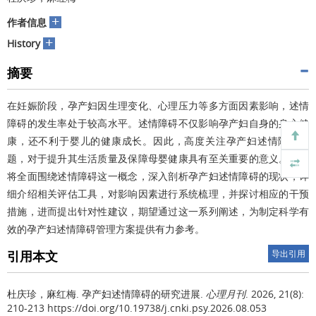
+
作者信息
+
History
摘要
在妊娠阶段，孕产妇因生理变化、心理压力等多方面因素影响，述情
障碍的发生率处于较高水平。述情障碍不仅影响孕产妇自身的身心健
康，还不利于婴儿的健康成长。因此，高度关注孕产妇述情障碍问
题，对于提升其生活质量及保障母婴健康具有至关重要的意义。本文
将全面围绕述情障碍这一概念，深入剖析孕产妇述情障碍的现状，详
细介绍相关评估工具，对影响因素进行系统梳理，并探讨相应的干预
措施，进而提出针对性建议，期望通过这一系列阐述，为制定科学有
效的孕产妇述情障碍管理方案提供有力参考。
引用本文
导出引用
杜庆珍，麻红梅.
孕产妇述情障碍的研究进展.
心理月刊
. 2026, 21(8):
210-213 https://doi.org/10.19738/j.cnki.psy.2026.08.053