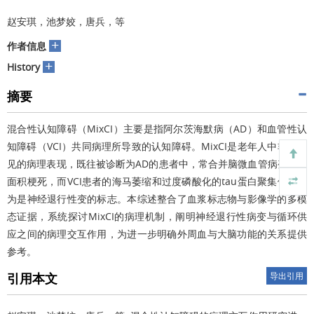
赵安琪，池梦姣，唐兵，等
+
作者信息
+
History
摘要
混合性认知障碍（MixCI）主要是指阿尔茨海默病（AD）和血管性认
知障碍（VCI）共同病理所导致的认知障碍。MixCI是老年人中非常常
见的病理表现，既往被诊断为AD的患者中，常合并脑微血管病变和大
面积梗死，而VCI患者的海马萎缩和过度磷酸化的tau蛋白聚集体被认
为是神经退行性变的标志。本综述整合了血浆标志物与影像学的多模
态证据，系统探讨MixCI的病理机制，阐明神经退行性病变与循环供
应之间的病理交互作用，为进一步明确外周血与大脑功能的关系提供
参考。
引用本文
导出引用