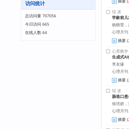
摘要
(
访问统计
综 述
总访问量
707056
学龄前儿
今日访问
665
杨晓莹，
心理月刊. 2
在线人数
64
摘要
(
心育教学
生成式A
李友缘
心理月刊. 2
摘要
(
综 述
肠造口患
侯培娇，
心理月刊. 2
摘要
(