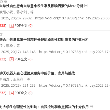
术探索
自杀性自伤患者自杀意念发生率及影响因素的Meta分析
欧阳小双，蒋小剑，等
025, 20(20): 29-32.
https://doi.org/10.19738/j.cnki.psy.2025.20.00
238
)
PDF全文
(
0
)
症
联合小剂量氯氮平对精神分裂症顽固性幻听患者的疗效分析
俍，李松，等
025, 20(17): 146-148.
https://doi.org/10.19738/j.cnki.psy.2025.17
232
)
PDF全文
(
0
)
聊天机器人在心理健康服务中的价值、应用与挑战
申清澄，王晨润，等
025, 20(23): 231-235.
https://doi.org/10.19738/j.cnki.psy.2025.23
232
)
PDF全文
(
0
)
对大学生心理韧性的影响：自我控制和焦点解决的中介作用