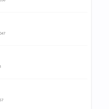
.047
1
057