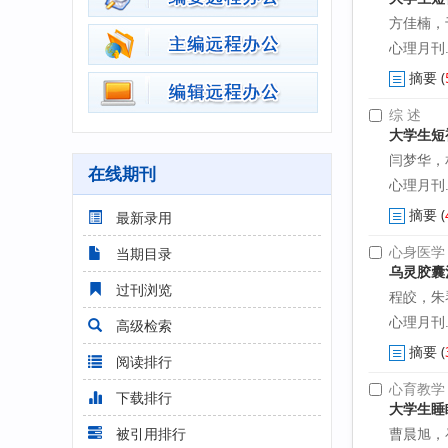
方佳楠，
心理月刊. 2
摘要
(
综 述
大学生短
闫梦华，
在线期刊
心理月刊. 2
摘要
(
最新录用
心身医学
当期目录
乌灵胶囊
过刊浏览
程皎，朱
心理月刊. 2
高级检索
摘要
(
阅读排行
心育教学
下载排行
大学生睡
被引用排行
曹晨旭，