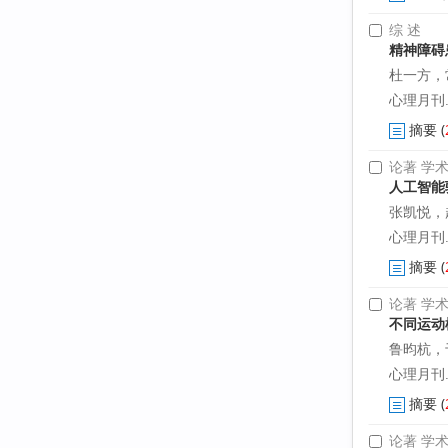
综 述
精神障碍
杜一方，
心理月刊. 2
摘要
(
论著 学
人工智能
张凯悦，
心理月刊. 20
摘要
(
论著 学
不同运动
鲁昀杭，
心理月刊. 20
摘要
(
论著 学