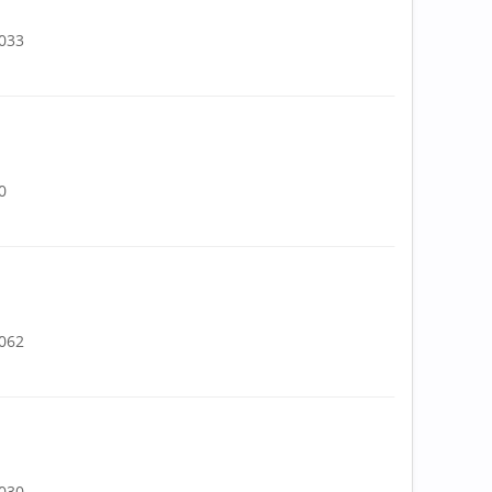
.033
0
.062
.030