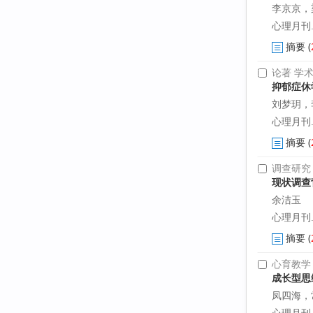
李京京，
心理月刊. 2
摘要
(
论著 学
抑郁症休
刘梦玥，
心理月刊. 2
摘要
(
调查研究
现状调查
余洁玉
心理月刊. 2
摘要
(
心育教学
成长型思
凤四海，
心理月刊. 2