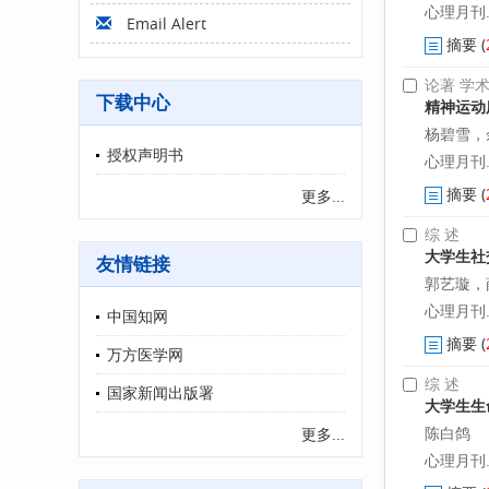
心理月刊. 2
Email Alert
摘要
(
论著 学
下载中心
精神运动
杨碧雪，
授权声明书
心理月刊. 20
摘要
(
更多...
综 述
大学生社
友情链接
郭艺璇，
心理月刊. 2
中国知网
摘要
(
万方医学网
综 述
国家新闻出版署
大学生生
陈白鸽
更多...
心理月刊. 2