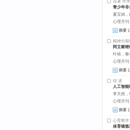
论著 学
青少年非
夏宝娟，
心理月刊. 2
摘要
(
精神分裂
阿立哌唑
叶靖，黎
心理月刊. 2
摘要
(
综 述
人工智能
李天然，
心理月刊. 2
摘要
(
心育教学
体育锻炼