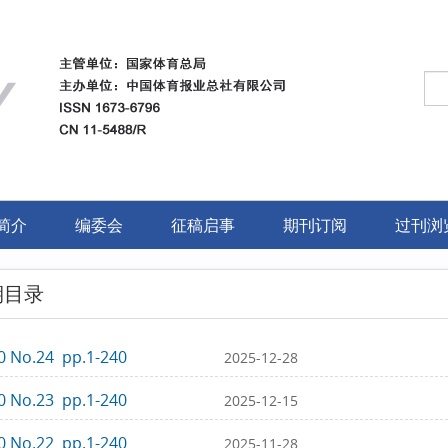
简介
编委会
征稿启事
期刊订阅
过刊浏
期目录
0 No.24 pp.1-240
2025-12-28
0 No.23 pp.1-240
2025-12-15
0 No.22 pp.1-240
2025-11-28