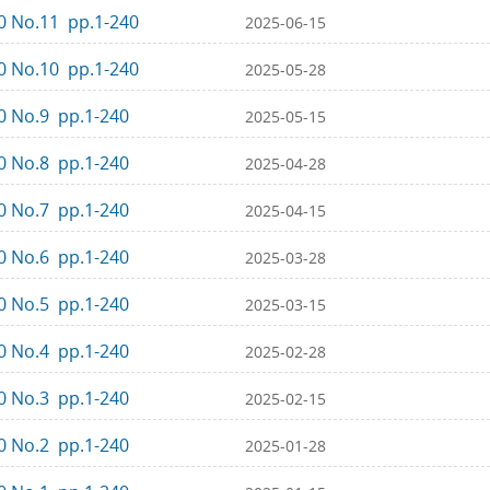
0 No.11 pp.1-240
2025-06-15
0 No.10 pp.1-240
2025-05-28
0 No.9 pp.1-240
2025-05-15
0 No.8 pp.1-240
2025-04-28
0 No.7 pp.1-240
2025-04-15
0 No.6 pp.1-240
2025-03-28
0 No.5 pp.1-240
2025-03-15
0 No.4 pp.1-240
2025-02-28
0 No.3 pp.1-240
2025-02-15
0 No.2 pp.1-240
2025-01-28