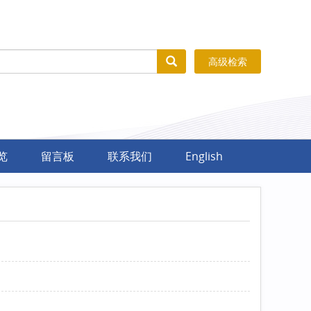
高级检索
览
留言板
联系我们
English